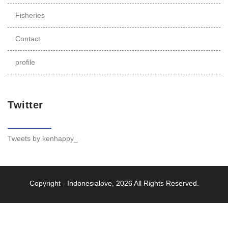
Fisheries
Contact
profile
Twitter
Tweets by kenhappy_
Copyright -
Indonesialove
, 2026 All Rights Reserved.