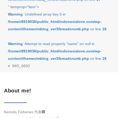
" itemprop="item">
Warning
: Undefined array key 0 in
/home/r8919036/public_html/indonesialove.com/wp-
content/themes/mblog_ver3/breadcrumb.php
on line
18
Warning
: Attempt to read property "name" on null in
/home/r8919036/public_html/indonesialove.com/wp-
content/themes/mblog_ver3/breadcrumb.php
on line
18
>
IMG_6650
About me!
Kenndo Fisheries 代表🏢