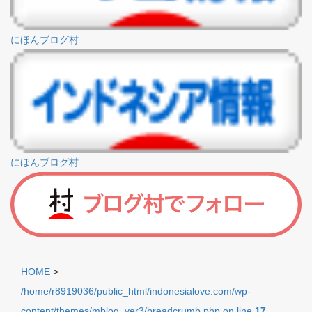
にほんブログ村
にほんブログ村
HOME
>
/home/r8919036/public_html/indonesialove.com/wp-
content/themes/mblog_ver3/breadcrumb.php on line
17