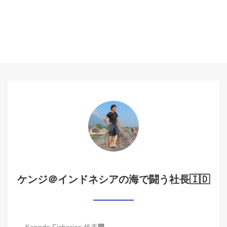
ケンジ＠インドネシアの海で闘う社長🇮🇩
Kenndo Fisheries 代表🏢