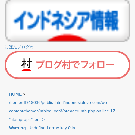
にほんブログ村
HOME
>
/home/r8919036/public_html/indonesialove.com/wp-
content/themes/mblog_ver3/breadcrumb.php on line
17
" itemprop="item">
Warning
: Undefined array key 0 in