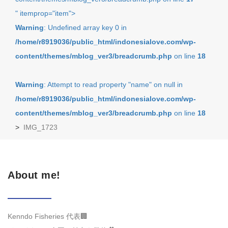
" itemprop="item">
Warning
: Undefined array key 0 in
/home/r8919036/public_html/indonesialove.com/wp-
content/themes/mblog_ver3/breadcrumb.php
on line
18
Warning
: Attempt to read property "name" on null in
/home/r8919036/public_html/indonesialove.com/wp-
content/themes/mblog_ver3/breadcrumb.php
on line
18
>
IMG_1723
About me!
Kenndo Fisheries 代表🏢