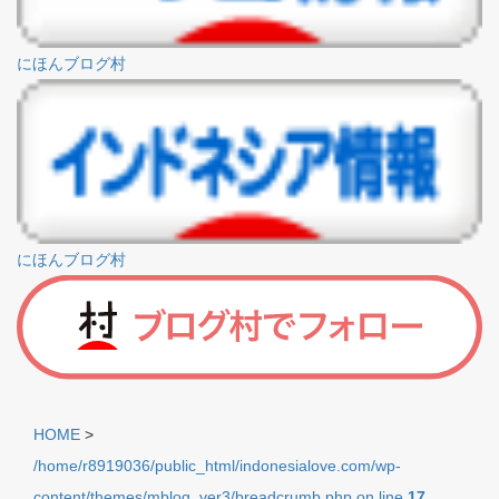
にほんブログ村
にほんブログ村
HOME
>
/home/r8919036/public_html/indonesialove.com/wp-
content/themes/mblog_ver3/breadcrumb.php on line
17