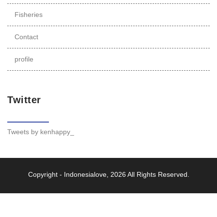
Fisheries
Contact
profile
Twitter
Tweets by kenhappy_
Copyright -
Indonesialove
, 2026 All Rights Reserved.