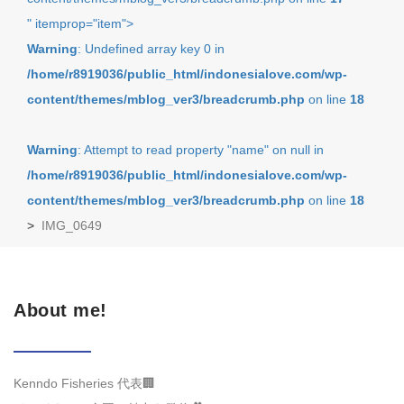
" itemprop="item">
Warning
: Undefined array key 0 in
/home/r8919036/public_html/indonesialove.com/wp-
content/themes/mblog_ver3/breadcrumb.php
on line
18
Warning
: Attempt to read property "name" on null in
/home/r8919036/public_html/indonesialove.com/wp-
content/themes/mblog_ver3/breadcrumb.php
on line
18
>
IMG_0649
About me!
Kenndo Fisheries 代表🏢