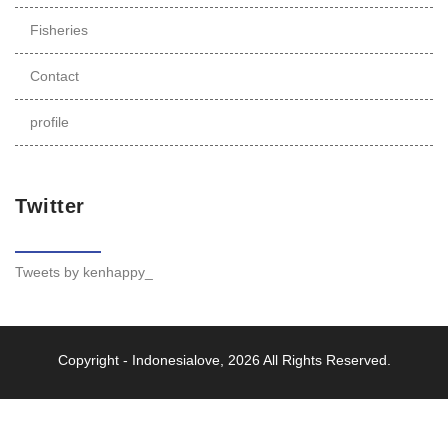
Fisheries
Contact
profile
Twitter
Tweets by kenhappy_
Copyright -
Indonesialove
, 2026 All Rights Reserved.