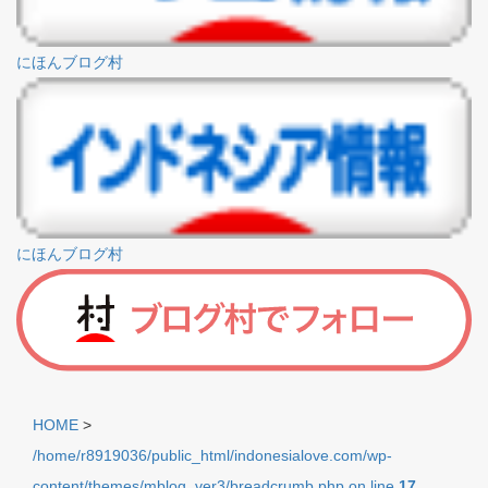
にほんブログ村
にほんブログ村
HOME
>
/home/r8919036/public_html/indonesialove.com/wp-
content/themes/mblog_ver3/breadcrumb.php on line
17