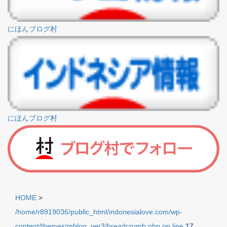
にほんブログ村
にほんブログ村
HOME
>
/home/r8919036/public_html/indonesialove.com/wp-
content/themes/mblog_ver3/breadcrumb.php on line
17