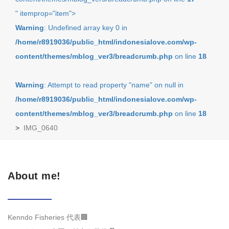
" itemprop="item">
Warning
: Undefined array key 0 in
/home/r8919036/public_html/indonesialove.com/wp-
content/themes/mblog_ver3/breadcrumb.php
on line
18
Warning
: Attempt to read property "name" on null in
/home/r8919036/public_html/indonesialove.com/wp-
content/themes/mblog_ver3/breadcrumb.php
on line
18
>
IMG_0640
About me!
Kenndo Fisheries 代表🏢