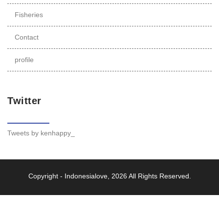
Fisheries
Contact
profile
Twitter
Tweets by kenhappy_
Copyright -
Indonesialove
, 2026 All Rights Reserved.