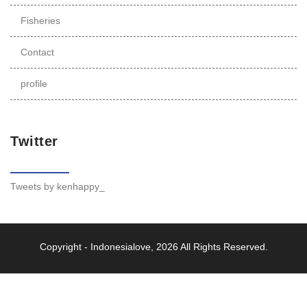
Fisheries
Contact
profile
Twitter
Tweets by kenhappy_
Copyright -
Indonesialove
, 2026 All Rights Reserved.