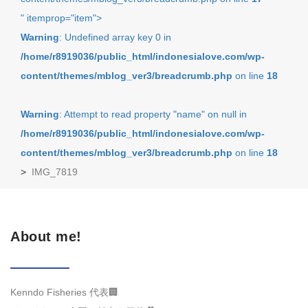
" itemprop="item">
Warning
: Undefined array key 0 in
/home/r8919036/public_html/indonesialove.com/wp-
content/themes/mblog_ver3/breadcrumb.php
on line
18
Warning
: Attempt to read property "name" on null in
/home/r8919036/public_html/indonesialove.com/wp-
content/themes/mblog_ver3/breadcrumb.php
on line
18
>
IMG_7819
About me!
Kenndo Fisheries 代表🏢