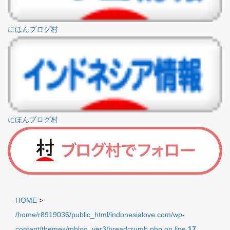
にほんブログ村
にほんブログ村
HOME
>
/home/r8919036/public_html/indonesialove.com/wp-
content/themes/mblog_ver3/breadcrumb.php on line
17