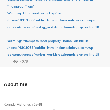
" itemprop="item">
Warning
: Undefined array key 0 in
/home/r8919036/public_html/indonesialove.com/wp-
content/themes/mblog_ver3/breadcrumb.php
on line
18
Warning
: Attempt to read property "name" on null in
/home/r8919036/public_html/indonesialove.com/wp-
content/themes/mblog_ver3/breadcrumb.php
on line
18
>
IMG_4078
About me!
Kenndo Fisheries 代表🏢