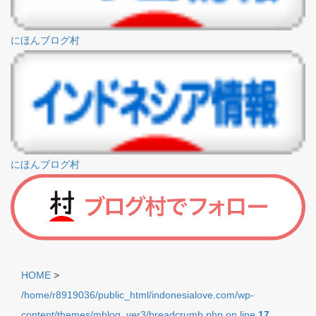
にほんブログ村
にほんブログ村
HOME
>
/home/r8919036/public_html/indonesialove.com/wp-
content/themes/mblog_ver3/breadcrumb.php on line
17