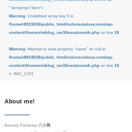
" itemprop="item">
Warning
: Undefined array key 0 in
/home/r8919036/public_html/indonesialove.com/wp-
content/themes/mblog_ver3/breadcrumb.php
on line
18
Warning
: Attempt to read property "name" on null in
/home/r8919036/public_html/indonesialove.com/wp-
content/themes/mblog_ver3/breadcrumb.php
on line
18
>
IMG_1293
About me!
Kenndo Fisheries 代表🏢