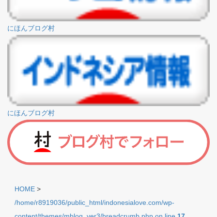
にほんブログ村
にほんブログ村
HOME
>
/home/r8919036/public_html/indonesialove.com/wp-
content/themes/mblog_ver3/breadcrumb.php on line
17