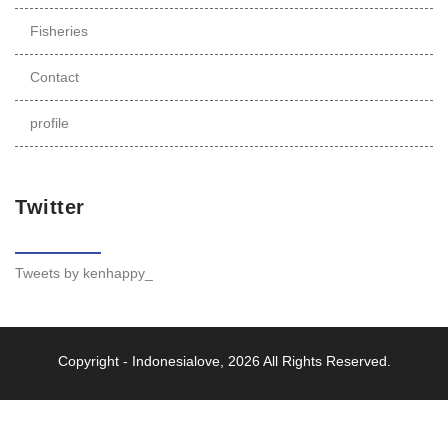
Fisheries
Contact
profile
Twitter
Tweets by kenhappy_
Copyright -
Indonesialove
, 2026 All Rights Reserved.