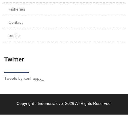
Fisheries
Contact
profile
Twitter
Tweets by kenhappy_
Copyright -
Indonesialove
, 2026 All Rights Reserved.