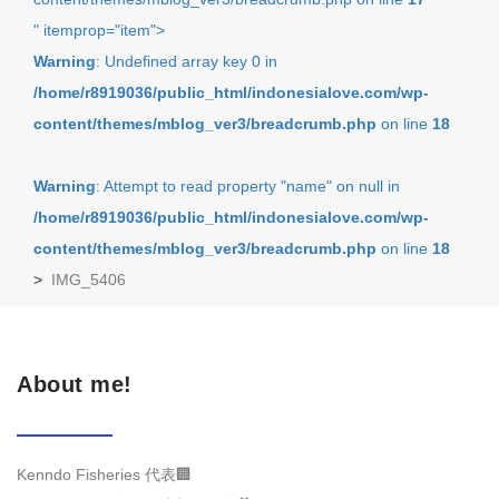
" itemprop="item">
Warning
: Undefined array key 0 in
/home/r8919036/public_html/indonesialove.com/wp-
content/themes/mblog_ver3/breadcrumb.php
on line
18
Warning
: Attempt to read property "name" on null in
/home/r8919036/public_html/indonesialove.com/wp-
content/themes/mblog_ver3/breadcrumb.php
on line
18
>
IMG_5406
About me!
Kenndo Fisheries 代表🏢