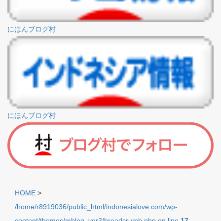
にほんブログ村
にほんブログ村
HOME
>
/home/r8919036/public_html/indonesialove.com/wp-
content/themes/mblog_ver3/breadcrumb.php on line
17