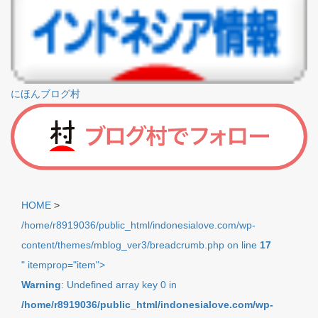
にほんブログ村
HOME
>
/home/r8919036/public_html/indonesialove.com/wp-
content/themes/mblog_ver3/breadcrumb.php on line
17
" itemprop="item">
Warning
: Undefined array key 0 in
/home/r8919036/public_html/indonesialove.com/wp-