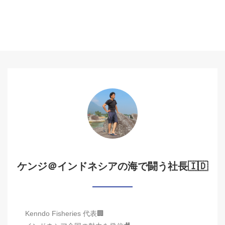
ケンジ＠インドネシアの海で闘う社長🇮🇩
Kenndo Fisheries 代表🏢