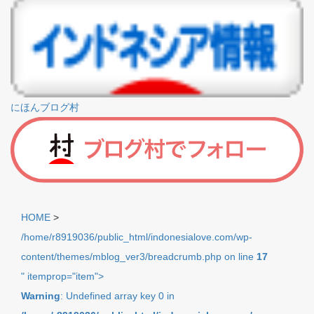
にほんブログ村
HOME
>
/home/r8919036/public_html/indonesialove.com/wp-
content/themes/mblog_ver3/breadcrumb.php on line
17
" itemprop="item">
Warning
: Undefined array key 0 in