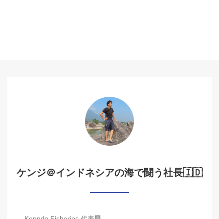
ケンジ＠インドネシアの海で闘う社長🇮🇩
Kenndo Fisheries 代表🏢