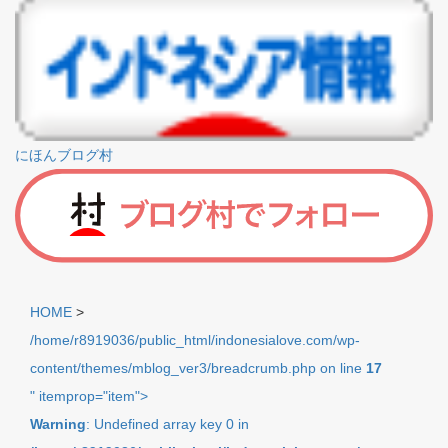
にほんブログ村
HOME
>
/home/r8919036/public_html/indonesialove.com/wp-
content/themes/mblog_ver3/breadcrumb.php on line
17
" itemprop="item">
Warning
: Undefined array key 0 in