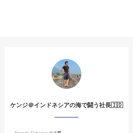
ケンジ＠インドネシアの海で闘う社長🇮🇩
Kenndo Fisheries 代表🏢