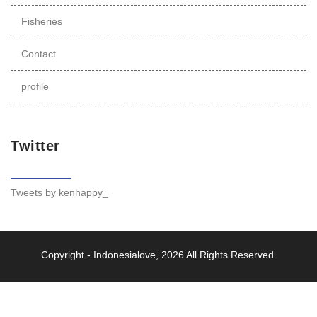
Fisheries
Contact
profile
Twitter
Tweets by kenhappy_
Copyright -
Indonesialove
, 2026 All Rights Reserved.