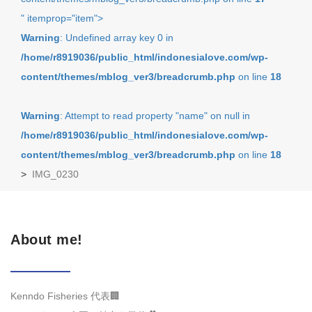
" itemprop="item">
Warning
: Undefined array key 0 in
/home/r8919036/public_html/indonesialove.com/wp-
content/themes/mblog_ver3/breadcrumb.php
on line
18
Warning
: Attempt to read property "name" on null in
/home/r8919036/public_html/indonesialove.com/wp-
content/themes/mblog_ver3/breadcrumb.php
on line
18
>
IMG_0230
About me!
Kenndo Fisheries 代表🏢