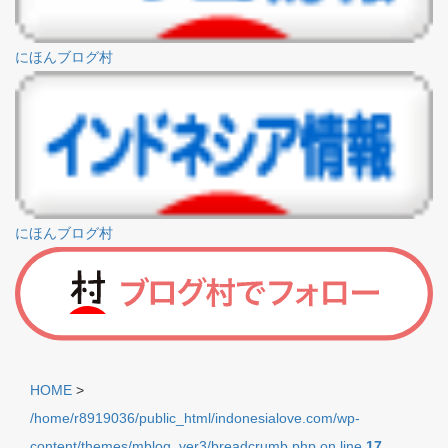
にほんブログ村
にほんブログ村
HOME
>
/home/r8919036/public_html/indonesialove.com/wp-
content/themes/mblog_ver3/breadcrumb.php on line
17