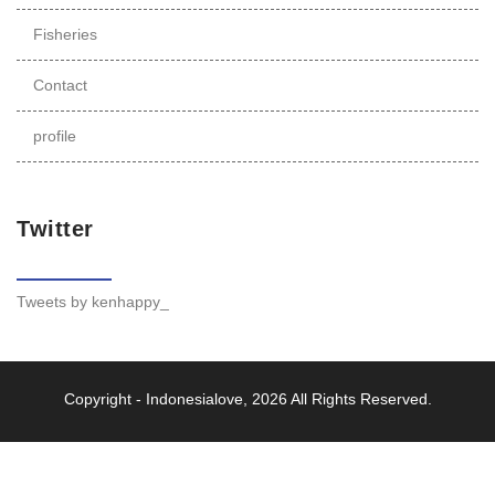
Fisheries
Contact
profile
Twitter
Tweets by kenhappy_
Copyright -
Indonesialove
, 2026 All Rights Reserved.