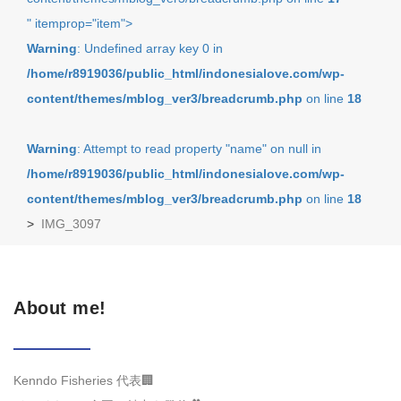
" itemprop="item">
Warning
: Undefined array key 0 in
/home/r8919036/public_html/indonesialove.com/wp-
content/themes/mblog_ver3/breadcrumb.php
on line
18
Warning
: Attempt to read property "name" on null in
/home/r8919036/public_html/indonesialove.com/wp-
content/themes/mblog_ver3/breadcrumb.php
on line
18
>
IMG_3097
About me!
Kenndo Fisheries 代表🏢