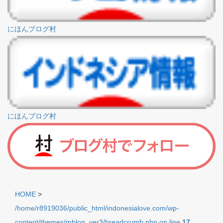
にほんブログ村
にほんブログ村
HOME
>
/home/r8919036/public_html/indonesialove.com/wp-
content/themes/mblog_ver3/breadcrumb.php on line
17