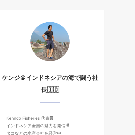
24905476
ケンジ＠インドネシアの海で闘う社
長🇮🇩
Kenndo Fisheries 代表🏢
インドネシア全国の魅力を発信🎥
タコなどの水産会社を経営中