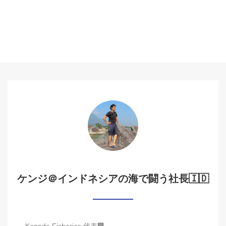
ケンジ＠インドネシアの海で闘う社長🇮🇩
Kenndo Fisheries 代表🏢