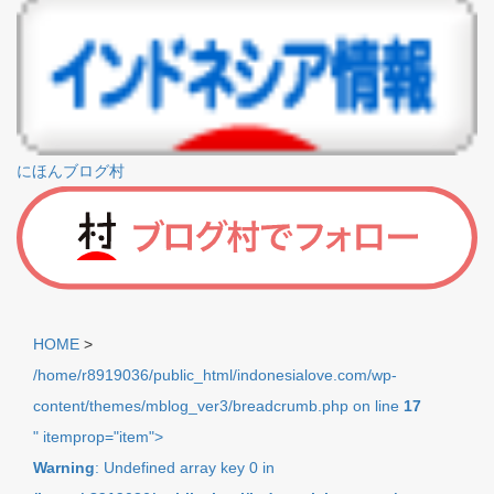
にほんブログ村
HOME
>
/home/r8919036/public_html/indonesialove.com/wp-
content/themes/mblog_ver3/breadcrumb.php on line
17
" itemprop="item">
Warning
: Undefined array key 0 in