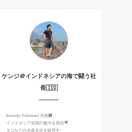
ケンジ＠インドネシアの海で闘う社
長🇮🇩
Kenndo Fisheries 代表🏢
インドネシア全国の魅力を発信🎥
タコなどの水産会社を経営中