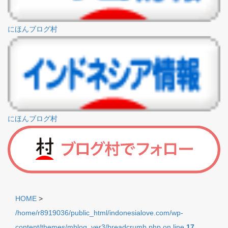
にほんブログ村
にほんブログ村
HOME
>
/home/r8919036/public_html/indonesialove.com/wp-
content/themes/mblog_ver3/breadcrumb.php on line
17