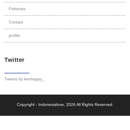
Fisheries
Contact
profile
Twitter
Tweets by kenhappy_
Copyright -
Indonesialove
, 2026 All Rights Reserved.