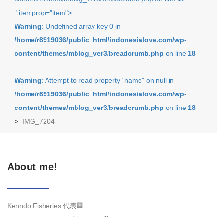
" itemprop="item">
Warning
: Undefined array key 0 in
/home/r8919036/public_html/indonesialove.com/wp-
content/themes/mblog_ver3/breadcrumb.php
on line
18
Warning
: Attempt to read property "name" on null in
/home/r8919036/public_html/indonesialove.com/wp-
content/themes/mblog_ver3/breadcrumb.php
on line
18
>
IMG_7204
About me!
Kenndo Fisheries 代表🏢