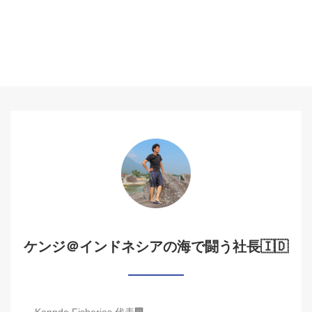
ケンジ＠インドネシアの海で闘う社長🇮🇩
Kenndo Fisheries 代表🏢