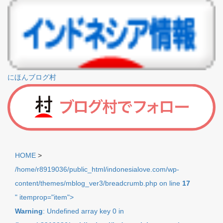
にほんブログ村
HOME
>
/home/r8919036/public_html/indonesialove.com/wp-
content/themes/mblog_ver3/breadcrumb.php on line
17
" itemprop="item">
Warning
: Undefined array key 0 in