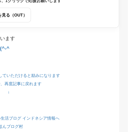
ら、1クリックで応援お願いします
を見る（OUT）
います
^-^
していただけると励みになります
で、再度記事に戻れます
↓
ほんブログ村