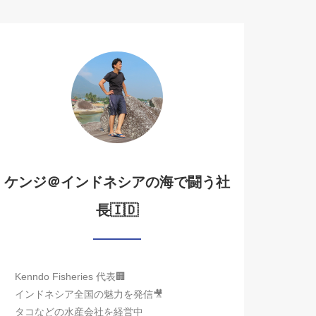
ケンジ＠インドネシアの海で闘う社
長🇮🇩
Kenndo Fisheries 代表🏢
インドネシア全国の魅力を発信🎥
タコなどの水産会社を経営中