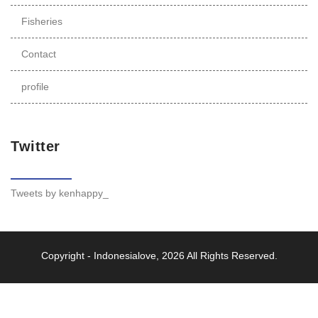
Fisheries
Contact
profile
Twitter
Tweets by kenhappy_
Copyright -
Indonesialove
, 2026 All Rights Reserved.