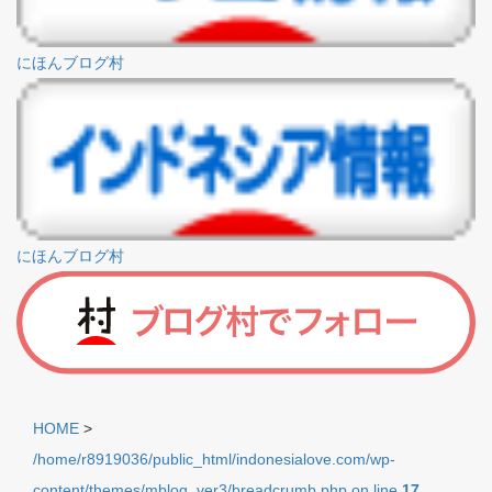
にほんブログ村
にほんブログ村
HOME
>
/home/r8919036/public_html/indonesialove.com/wp-
content/themes/mblog_ver3/breadcrumb.php on line
17