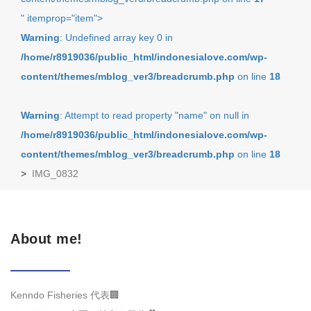
" itemprop="item">
Warning
: Undefined array key 0 in
/home/r8919036/public_html/indonesialove.com/wp-
content/themes/mblog_ver3/breadcrumb.php
on line
18
Warning
: Attempt to read property "name" on null in
/home/r8919036/public_html/indonesialove.com/wp-
content/themes/mblog_ver3/breadcrumb.php
on line
18
>
IMG_0832
About me!
Kenndo Fisheries 代表🏢