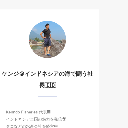
ケンジ＠インドネシアの海で闘う社
長🇮🇩
Kenndo Fisheries 代表🏢
インドネシア全国の魅力を発信🎥
タコなどの水産会社を経営中