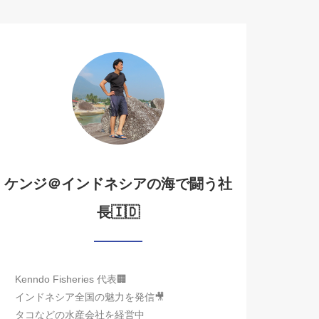
ケンジ＠インドネシアの海で闘う社
長🇮🇩
Kenndo Fisheries 代表🏢
インドネシア全国の魅力を発信🎥
タコなどの水産会社を経営中