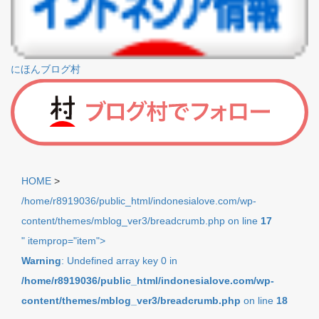
にほんブログ村
HOME
>
/home/r8919036/public_html/indonesialove.com/wp-
content/themes/mblog_ver3/breadcrumb.php on line
17
" itemprop="item">
Warning
: Undefined array key 0 in
/home/r8919036/public_html/indonesialove.com/wp-
content/themes/mblog_ver3/breadcrumb.php
on line
18