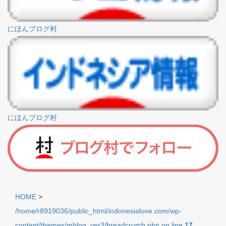
にほんブログ村
にほんブログ村
HOME
>
/home/r8919036/public_html/indonesialove.com/wp-
content/themes/mblog_ver3/breadcrumb.php on line
17