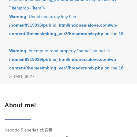
" itemprop="item">
Warning
: Undefined array key 0 in
/home/r8919036/public_html/indonesialove.com/wp-
content/themes/mblog_ver3/breadcrumb.php
on line
18
Warning
: Attempt to read property "name" on null in
/home/r8919036/public_html/indonesialove.com/wp-
content/themes/mblog_ver3/breadcrumb.php
on line
18
>
IMG_9627
About me!
Kenndo Fisheries 代表🏢