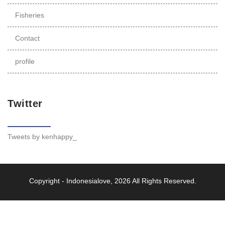
Fisheries
Contact
profile
Twitter
Tweets by kenhappy_
Copyright -
Indonesialove
, 2026 All Rights Reserved.