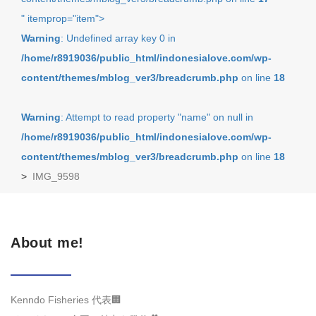
" itemprop="item">
Warning
: Undefined array key 0 in
/home/r8919036/public_html/indonesialove.com/wp-
content/themes/mblog_ver3/breadcrumb.php
on line
18
Warning
: Attempt to read property "name" on null in
/home/r8919036/public_html/indonesialove.com/wp-
content/themes/mblog_ver3/breadcrumb.php
on line
18
>
IMG_9598
About me!
Kenndo Fisheries 代表🏢