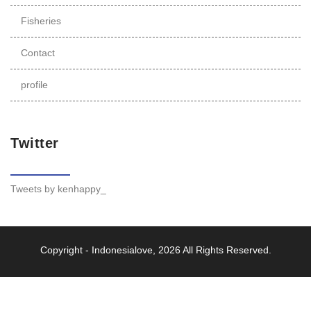
Fisheries
Contact
profile
Twitter
Tweets by kenhappy_
Copyright -
Indonesialove
, 2026 All Rights Reserved.