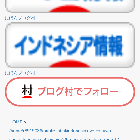
にほんブログ村
にほんブログ村
HOME
>
/home/r8919036/public_html/indonesialove.com/wp-
content/themes/mblog_ver3/breadcrumb.php on line
17