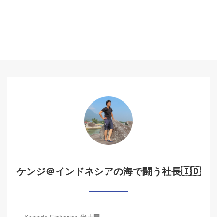
ケンジ＠インドネシアの海で闘う社長🇮🇩
Kenndo Fisheries 代表🏢