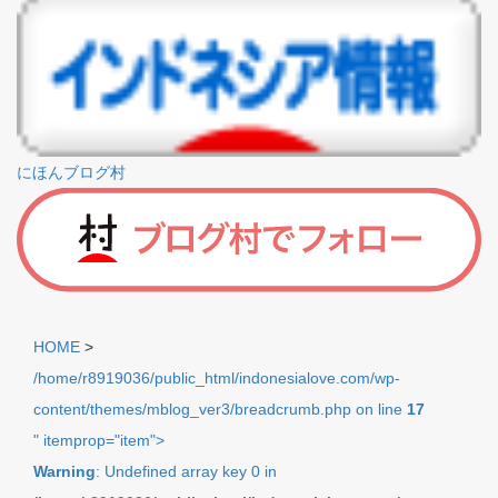
にほんブログ村
HOME
>
/home/r8919036/public_html/indonesialove.com/wp-
content/themes/mblog_ver3/breadcrumb.php on line
17
" itemprop="item">
Warning
: Undefined array key 0 in