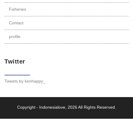
Fisheries
Contact
profile
Twitter
Tweets by kenhappy_
Copyright -
Indonesialove
, 2026 All Rights Reserved.