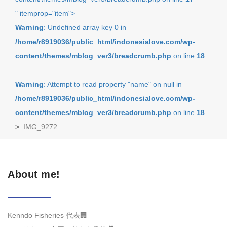
" itemprop="item">
Warning
: Undefined array key 0 in
/home/r8919036/public_html/indonesialove.com/wp-
content/themes/mblog_ver3/breadcrumb.php
on line
18
Warning
: Attempt to read property "name" on null in
/home/r8919036/public_html/indonesialove.com/wp-
content/themes/mblog_ver3/breadcrumb.php
on line
18
>
IMG_9272
About me!
Kenndo Fisheries 代表🏢