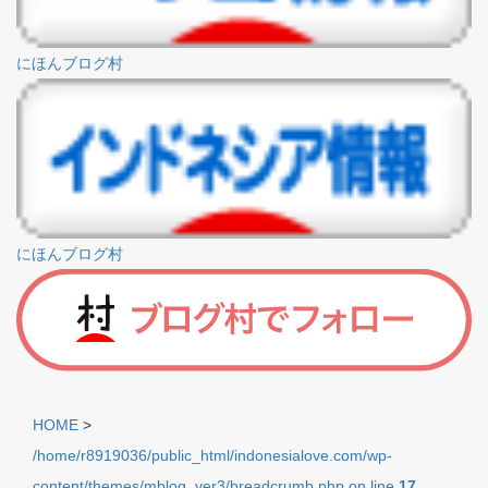
にほんブログ村
にほんブログ村
HOME
>
/home/r8919036/public_html/indonesialove.com/wp-
content/themes/mblog_ver3/breadcrumb.php on line
17