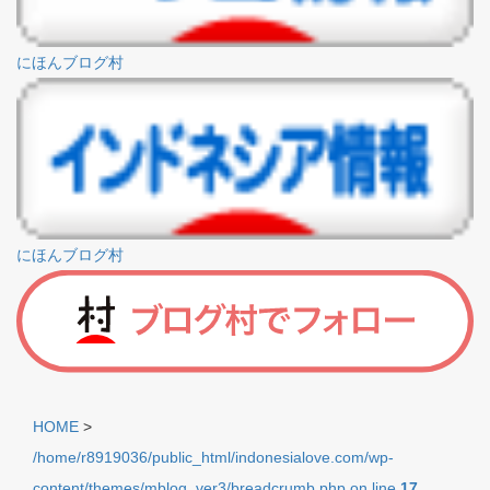
にほんブログ村
にほんブログ村
HOME
>
/home/r8919036/public_html/indonesialove.com/wp-
content/themes/mblog_ver3/breadcrumb.php on line
17