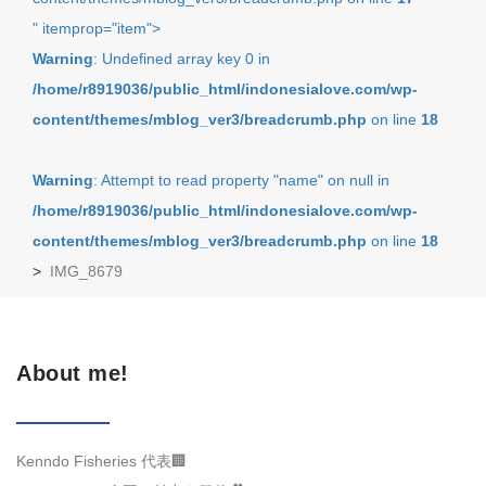
" itemprop="item">
Warning
: Undefined array key 0 in
/home/r8919036/public_html/indonesialove.com/wp-
content/themes/mblog_ver3/breadcrumb.php
on line
18
Warning
: Attempt to read property "name" on null in
/home/r8919036/public_html/indonesialove.com/wp-
content/themes/mblog_ver3/breadcrumb.php
on line
18
>
IMG_8679
About me!
Kenndo Fisheries 代表🏢