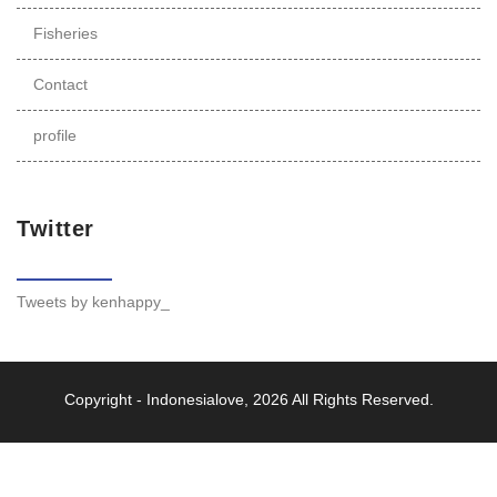
Fisheries
Contact
profile
Twitter
Tweets by kenhappy_
Copyright -
Indonesialove
, 2026 All Rights Reserved.