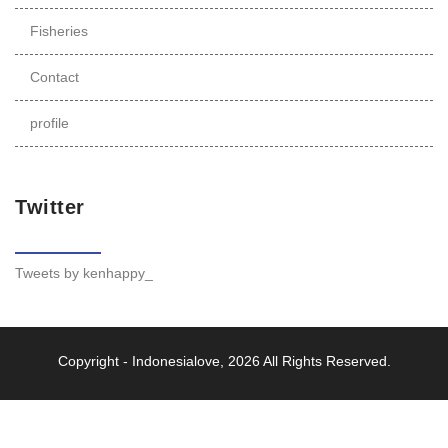
Fisheries
Contact
profile
Twitter
Tweets by kenhappy_
Copyright -
Indonesialove
, 2026 All Rights Reserved.