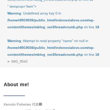
" itemprop="item">
Warning
: Undefined array key 0 in
/home/r8919036/public_html/indonesialove.com/wp-
content/themes/mblog_ver3/breadcrumb.php
on line
18
Warning
: Attempt to read property "name" on null in
/home/r8919036/public_html/indonesialove.com/wp-
content/themes/mblog_ver3/breadcrumb.php
on line
18
>
IMG_8542
About me!
Kenndo Fisheries 代表🏢