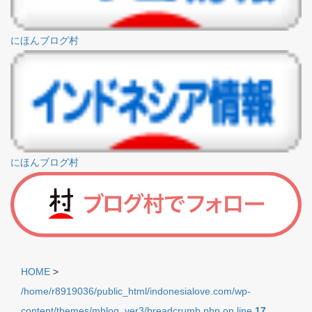
にほんブログ村
にほんブログ村
HOME
>
/home/r8919036/public_html/indonesialove.com/wp-
content/themes/mblog_ver3/breadcrumb.php on line
17