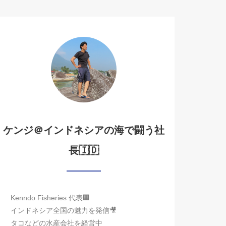
ケンジ＠インドネシアの海で闘う社
長🇮🇩
Kenndo Fisheries 代表🏢
インドネシア全国の魅力を発信🎥
タコなどの水産会社を経営中