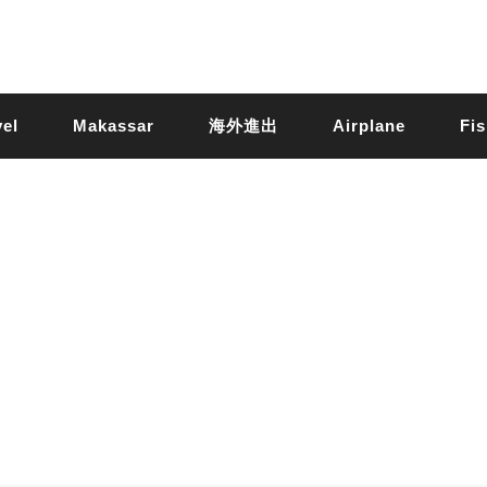
vel
Makassar
海外進出
Airplane
Fis