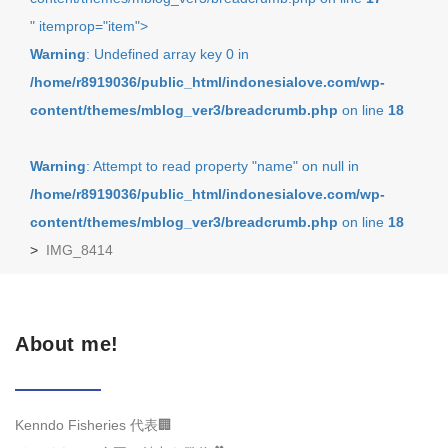
" itemprop="item">
Warning
: Undefined array key 0 in
/home/r8919036/public_html/indonesialove.com/wp-
content/themes/mblog_ver3/breadcrumb.php
on line
18
Warning
: Attempt to read property "name" on null in
/home/r8919036/public_html/indonesialove.com/wp-
content/themes/mblog_ver3/breadcrumb.php
on line
18
>
IMG_8414
About me!
Kenndo Fisheries 代表🏢