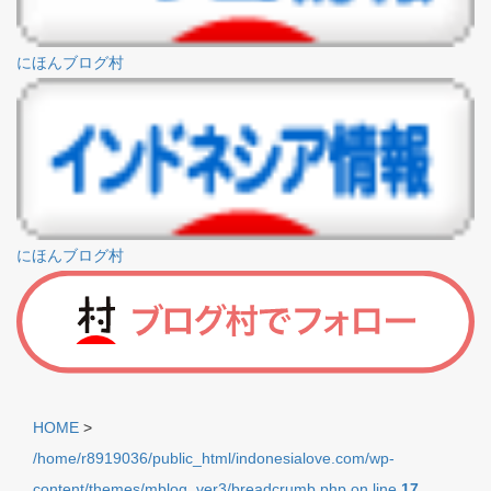
にほんブログ村
にほんブログ村
HOME
>
/home/r8919036/public_html/indonesialove.com/wp-
content/themes/mblog_ver3/breadcrumb.php on line
17