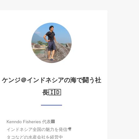
ケンジ＠インドネシアの海で闘う社
長🇮🇩
Kenndo Fisheries 代表🏢
インドネシア全国の魅力を発信🎥
タコなどの水産会社を経営中