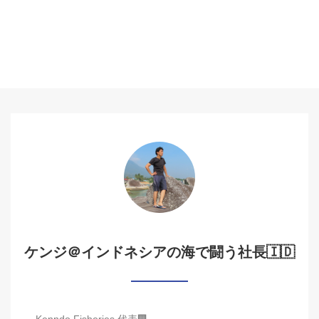
ケンジ＠インドネシアの海で闘う社長🇮🇩
Kenndo Fisheries 代表🏢