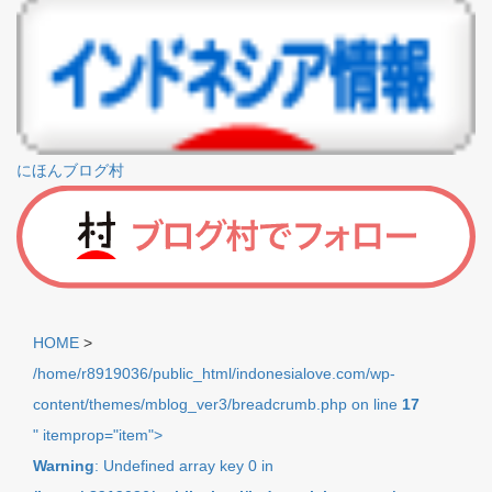
にほんブログ村
HOME
>
/home/r8919036/public_html/indonesialove.com/wp-
content/themes/mblog_ver3/breadcrumb.php on line
17
" itemprop="item">
Warning
: Undefined array key 0 in