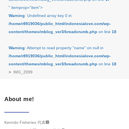
" itemprop="item">
Warning
: Undefined array key 0 in
/home/r8919036/public_html/indonesialove.com/wp-
content/themes/mblog_ver3/breadcrumb.php
on line
18
Warning
: Attempt to read property "name" on null in
/home/r8919036/public_html/indonesialove.com/wp-
content/themes/mblog_ver3/breadcrumb.php
on line
18
>
IMG_2099
About me!
Kenndo Fisheries 代表🏢