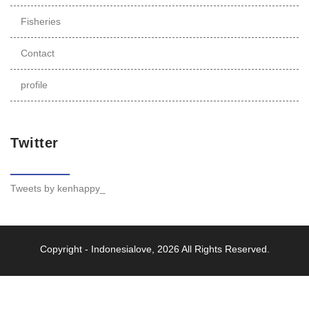
Fisheries
Contact
profile
Twitter
Tweets by kenhappy_
Copyright -
Indonesialove
, 2026 All Rights Reserved.