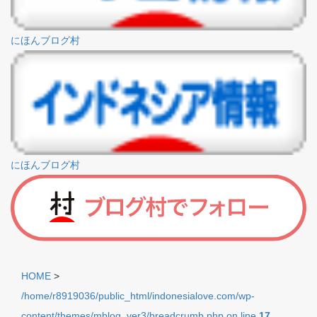
にほんブログ村
にほんブログ村
HOME
>
/home/r8919036/public_html/indonesialove.com/wp-
content/themes/mblog_ver3/breadcrumb.php on line
17