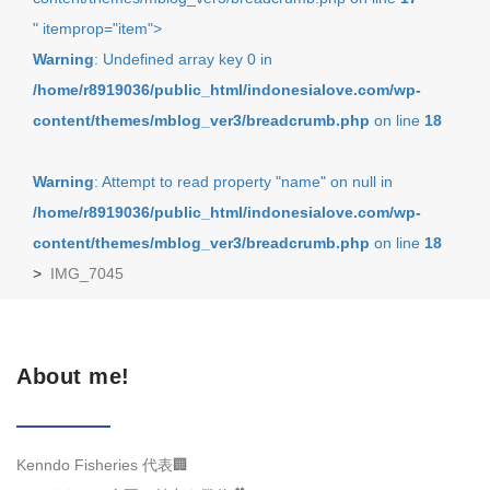
" itemprop="item">
Warning
: Undefined array key 0 in
/home/r8919036/public_html/indonesialove.com/wp-
content/themes/mblog_ver3/breadcrumb.php
on line
18
Warning
: Attempt to read property "name" on null in
/home/r8919036/public_html/indonesialove.com/wp-
content/themes/mblog_ver3/breadcrumb.php
on line
18
>
IMG_7045
About me!
Kenndo Fisheries 代表🏢