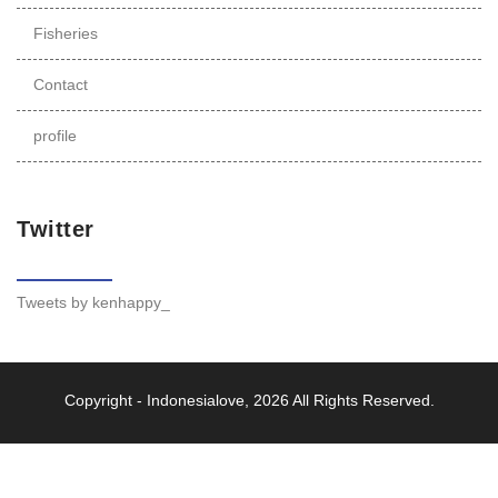
Fisheries
Contact
profile
Twitter
Tweets by kenhappy_
Copyright -
Indonesialove
, 2026 All Rights Reserved.