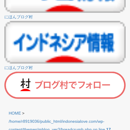
にほんブログ村
にほんブログ村
HOME
>
/home/r8919036/public_html/indonesialove.com/wp-
content/themes/mblog_ver3/breadcrumb.php on line
17