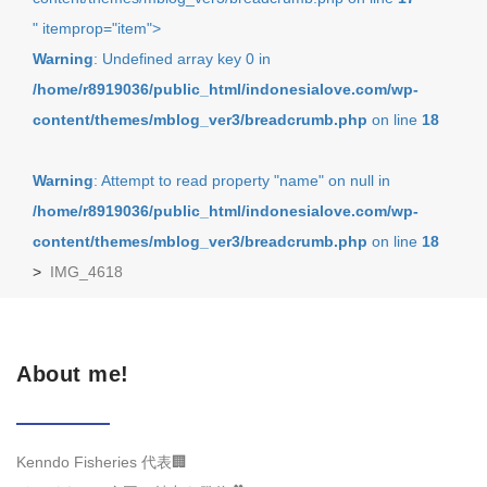
" itemprop="item">
Warning
: Undefined array key 0 in
/home/r8919036/public_html/indonesialove.com/wp-
content/themes/mblog_ver3/breadcrumb.php
on line
18
Warning
: Attempt to read property "name" on null in
/home/r8919036/public_html/indonesialove.com/wp-
content/themes/mblog_ver3/breadcrumb.php
on line
18
>
IMG_4618
About me!
Kenndo Fisheries 代表🏢