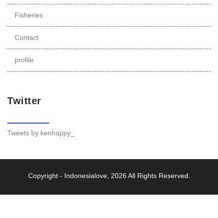
Fisheries
Contact
profile
Twitter
Tweets by kenhappy_
Copyright -
Indonesialove
, 2026 All Rights Reserved.