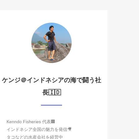
ケンジ＠インドネシアの海で闘う社
長🇮🇩
Kenndo Fisheries 代表🏢
インドネシア全国の魅力を発信🎥
タコなどの水産会社を経営中