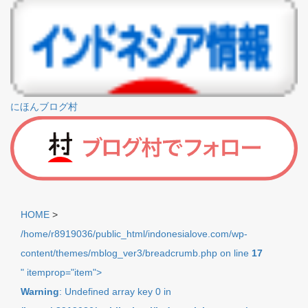
にほんブログ村
HOME
>
/home/r8919036/public_html/indonesialove.com/wp-
content/themes/mblog_ver3/breadcrumb.php on line
17
" itemprop="item">
Warning
: Undefined array key 0 in