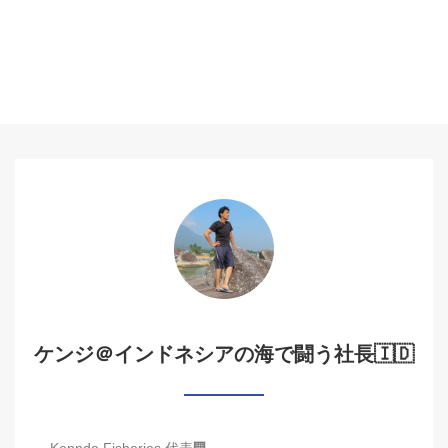
ケンジ＠インドネシアの海で闘う社長🇮🇩
Kenndo Fisheries 代表🏢