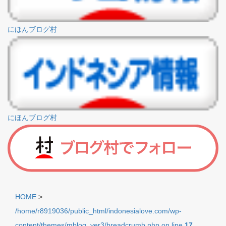
にほんブログ村
にほんブログ村
HOME
>
/home/r8919036/public_html/indonesialove.com/wp-
content/themes/mblog_ver3/breadcrumb.php on line
17