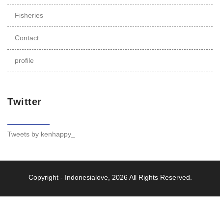
Fisheries
Contact
profile
Twitter
Tweets by kenhappy_
Copyright -
Indonesialove
, 2026 All Rights Reserved.