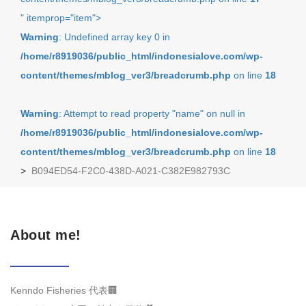
" itemprop="item">
Warning
: Undefined array key 0 in
/home/r8919036/public_html/indonesialove.com/wp-
content/themes/mblog_ver3/breadcrumb.php
on line
18
Warning
: Attempt to read property "name" on null in
/home/r8919036/public_html/indonesialove.com/wp-
content/themes/mblog_ver3/breadcrumb.php
on line
18
>
B094ED54-F2C0-438D-A021-C382E982793C
About me!
Kenndo Fisheries 代表🏢