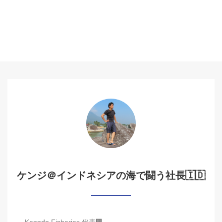
ケンジ＠インドネシアの海で闘う社長🇮🇩
Kenndo Fisheries 代表🏢