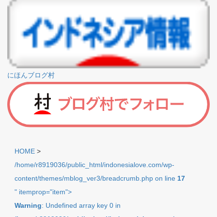
にほんブログ村
HOME
>
/home/r8919036/public_html/indonesialove.com/wp-
content/themes/mblog_ver3/breadcrumb.php on line
17
" itemprop="item">
Warning
: Undefined array key 0 in