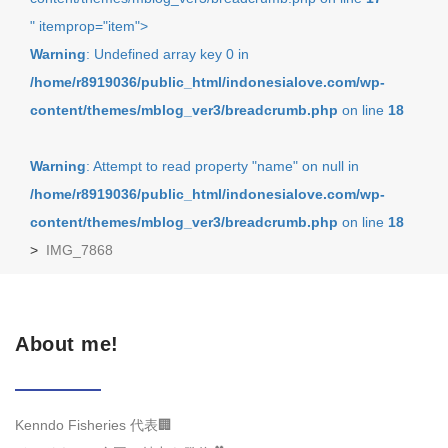
" itemprop="item">
Warning
: Undefined array key 0 in
/home/r8919036/public_html/indonesialove.com/wp-
content/themes/mblog_ver3/breadcrumb.php
on line
18
Warning
: Attempt to read property "name" on null in
/home/r8919036/public_html/indonesialove.com/wp-
content/themes/mblog_ver3/breadcrumb.php
on line
18
>
IMG_7868
About me!
Kenndo Fisheries 代表🏢