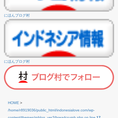
にほんブログ村
にほんブログ村
HOME
>
/home/r8919036/public_html/indonesialove.com/wp-
content/themes/mblog_ver3/breadcrumb.php on line
17