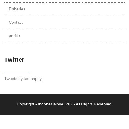
Fisheries
Contact
profile
Twitter
Tweets by kenhappy_
Copyright -
Indonesialove
, 2026 All Rights Reserved.