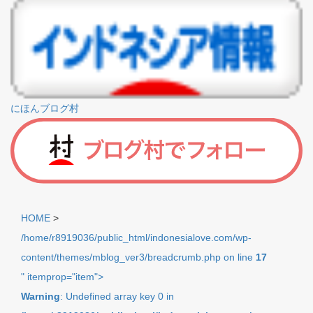
にほんブログ村
HOME
>
/home/r8919036/public_html/indonesialove.com/wp-
content/themes/mblog_ver3/breadcrumb.php on line
17
" itemprop="item">
Warning
: Undefined array key 0 in