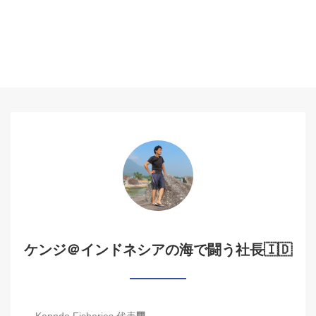
ケンジ＠インドネシアの海で闘う社長🇮🇩
Kenndo Fisheries 代表🏢