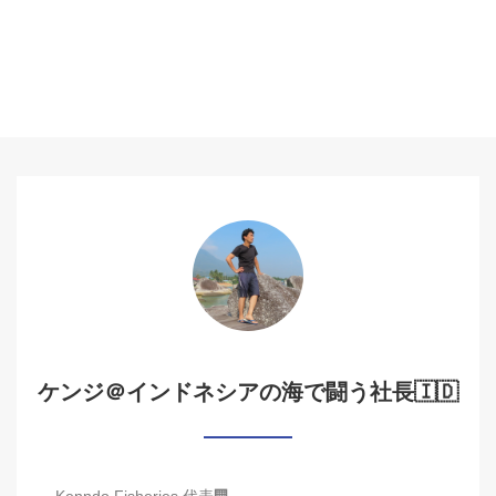
ケンジ＠インドネシアの海で闘う社長🇮🇩
Kenndo Fisheries 代表🏢