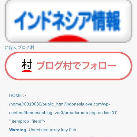
にほんブログ村
HOME
>
/home/r8919036/public_html/indonesialove.com/wp-
content/themes/mblog_ver3/breadcrumb.php on line
17
" itemprop="item">
Warning
: Undefined array key 0 in