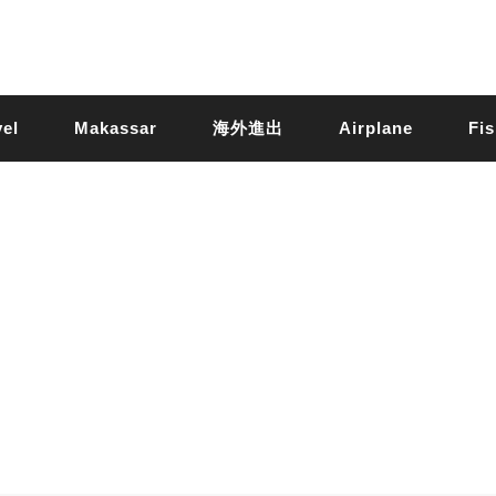
vel
Makassar
海外進出
Airplane
Fis