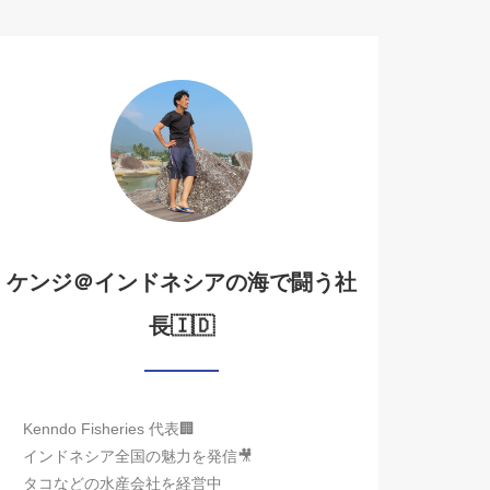
ケンジ＠インドネシアの海で闘う社
長🇮🇩
Kenndo Fisheries 代表🏢
インドネシア全国の魅力を発信🎥
タコなどの水産会社を経営中