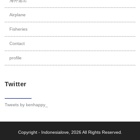
海外進出
Airplane
Fisheries
Contact
profile
Twitter
Tweets by kenhappy_
Copyright -
Indonesialove
, 2026 All Rights Reserved.