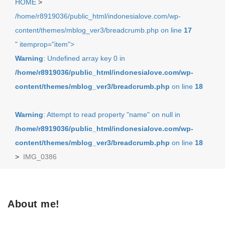
HOME
>
/home/r8919036/public_html/indonesialove.com/wp-
content/themes/mblog_ver3/breadcrumb.php on line
17
" itemprop="item">
Warning
: Undefined array key 0 in
/home/r8919036/public_html/indonesialove.com/wp-
content/themes/mblog_ver3/breadcrumb.php
on line
18
Warning
: Attempt to read property "name" on null in
/home/r8919036/public_html/indonesialove.com/wp-
content/themes/mblog_ver3/breadcrumb.php
on line
18
>
IMG_0386
About me!