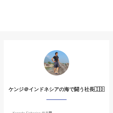
ケンジ＠インドネシアの海で闘う社長🇮🇩
Kenndo Fisheries 代表🏢