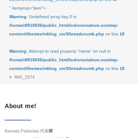
" itemprop="item">
Warning
: Undefined array key 0 in
/home/r8919036/public_html/indonesialove.com/wp-
content/themes/mblog_ver3/breadcrumb.php
on line
18
Warning
: Attempt to read property "name" on null in
/home/r8919036/public_html/indonesialove.com/wp-
content/themes/mblog_ver3/breadcrumb.php
on line
18
>
IMG_3374
About me!
Kenndo Fisheries 代表🏢