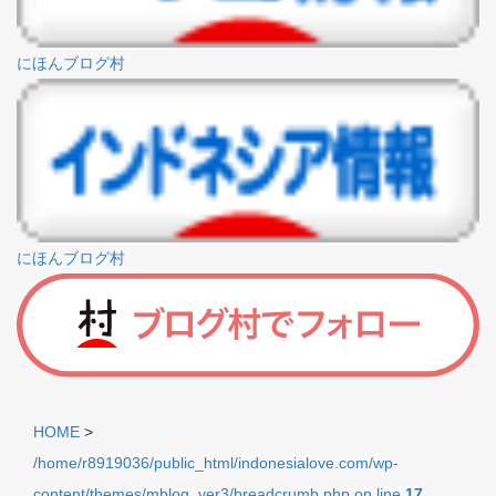
にほんブログ村
にほんブログ村
HOME
>
/home/r8919036/public_html/indonesialove.com/wp-
content/themes/mblog_ver3/breadcrumb.php on line
17