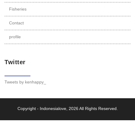
Fisheries
Contact
profile
Twitter
Tweets by kenhappy_
Copyright -
Indonesialove
, 2026 All Rights Reserved.