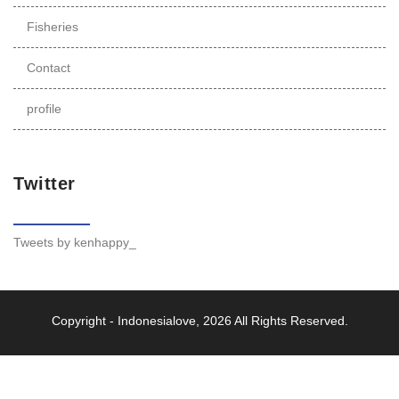
Fisheries
Contact
profile
Twitter
Tweets by kenhappy_
Copyright -
Indonesialove
, 2026 All Rights Reserved.