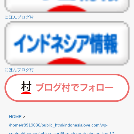
にほんブログ村
にほんブログ村
HOME
>
/home/r8919036/public_html/indonesialove.com/wp-
content/themes/mblog_ver3/breadcrumb.php on line
17