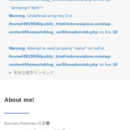
" itemprop="item">
Warning
: Undefined array key 0 in
/home/r8919036/public_html/indonesialove.com/wp-
content/themes/mblog_ver3/breadcrumb.php
on line
18
Warning
: Attempt to read property "name" on null in
/home/r8919036/public_html/indonesialove.com/wp-
content/themes/mblog_ver3/breadcrumb.php
on line
18
>
安全な都市ランキング
About me!
Kenndo Fisheries 代表🏢