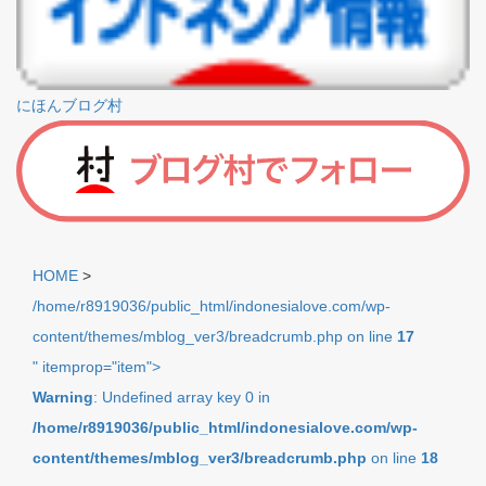
にほんブログ村
HOME
>
/home/r8919036/public_html/indonesialove.com/wp-
content/themes/mblog_ver3/breadcrumb.php on line
17
" itemprop="item">
Warning
: Undefined array key 0 in
/home/r8919036/public_html/indonesialove.com/wp-
content/themes/mblog_ver3/breadcrumb.php
on line
18