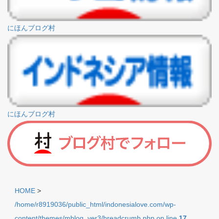
にほんブログ村
にほんブログ村
HOME
>
/home/r8919036/public_html/indonesialove.com/wp-
content/themes/mblog_ver3/breadcrumb.php on line
17