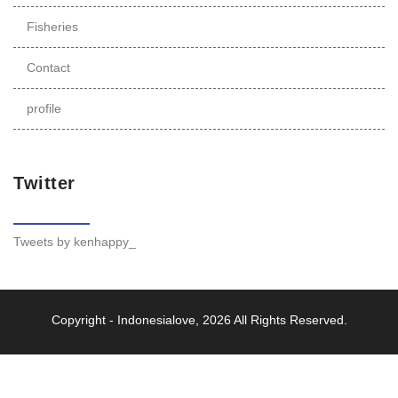
Fisheries
Contact
profile
Twitter
Tweets by kenhappy_
Copyright -
Indonesialove
, 2026 All Rights Reserved.