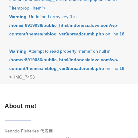
" itemprop="item">
Warning
: Undefined array key 0 in
/home/r8919036/public_html/indonesialove.com/wp-
content/themes/mblog_ver3/breadcrumb.php
on line
18
Warning
: Attempt to read property "name" on null in
/home/r8919036/public_html/indonesialove.com/wp-
content/themes/mblog_ver3/breadcrumb.php
on line
18
>
IMG_7453
About me!
Kenndo Fisheries 代表🏢